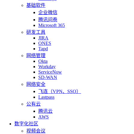
基础软件
企业微信
腾讯问卷
Microsoft 365
研发工具
JIRA
ONES
Tapd
网络管理
Okta
Workday
ServiceNow
SD-WAN
网络安全
飞连（VPN、SSO）
Lastpass
公有云
腾讯云
AWS
数字化社区
视频会议