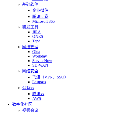
基础软件
企业微信
腾讯问卷
Microsoft 365
研发工具
JIRA
ONES
Tapd
网络管理
Okta
Workday
ServiceNow
SD-WAN
网络安全
飞连（VPN、SSO）
Lastpass
公有云
腾讯云
AWS
数字化社区
视频会议