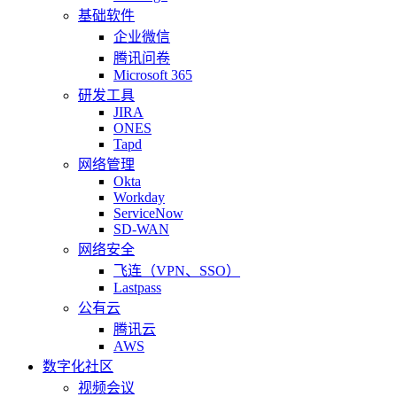
基础软件
企业微信
腾讯问卷
Microsoft 365
研发工具
JIRA
ONES
Tapd
网络管理
Okta
Workday
ServiceNow
SD-WAN
网络安全
飞连（VPN、SSO）
Lastpass
公有云
腾讯云
AWS
数字化社区
视频会议