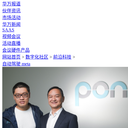
华万报道
伙伴资讯
市场活动
华万新闻
SAAS
视频会议
活动直播
会议硬件产品
网站首页
>
数字化社区
>
前沿科技
>
自动驾驶
meta