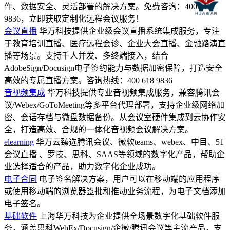
作、数据安全、灵活部署的解决方案。免费咨询：400 618
9836，立即获取定制化远程会议服务！
会议直播
华万科技提供企业级会议直播系统集成服务，专注
于教育培训直播、医疗远程会诊、企业大会直播、金融路演直
播等场景。支持千人并发、多终端接入，结合
AdobeSign/Docusign电子签约能力与数据加密保障，打造安全
高效的专属直播方案。咨询热线：400 618 9836
音视频集成
华万科技提供专业音视频集成服务，兼容腾讯会
议/Webex/GoToMeeting等多平台代理部署，支持企业级网络加
密、会话存档与微盘数据备份。从会议室硬件集成到云协作安
全，打造高效、合规的一体化音视频会议解决方案。
elearning
华万云臻选腾讯会议、微软teams、webex、中目、51
会议直播 、罗技、思科、SAAS等领域的数字化产品，帮助企
业选择适合的产品，助力数字化企业成功。
电子合同
电子签名解决方案，用户可以在移动端的应用程序
或使用移动端的浏览器签批和推动业务流程，为电子文档添加
电子签名。
基础软件
上海华万科技为企业提供全场景数字化基础软件服
务，涵盖思科WebEx/Docusign/企微/腾讯会议等主流产品，支