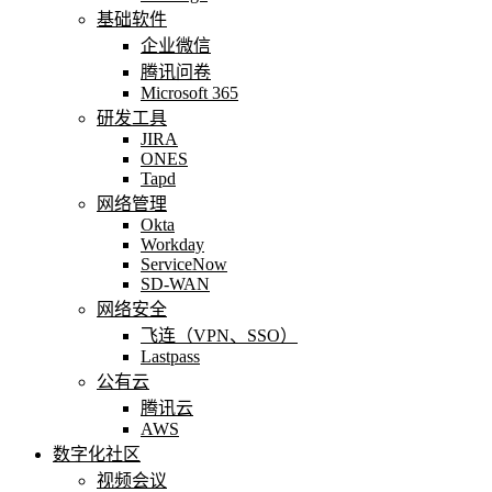
基础软件
企业微信
腾讯问卷
Microsoft 365
研发工具
JIRA
ONES
Tapd
网络管理
Okta
Workday
ServiceNow
SD-WAN
网络安全
飞连（VPN、SSO）
Lastpass
公有云
腾讯云
AWS
数字化社区
视频会议