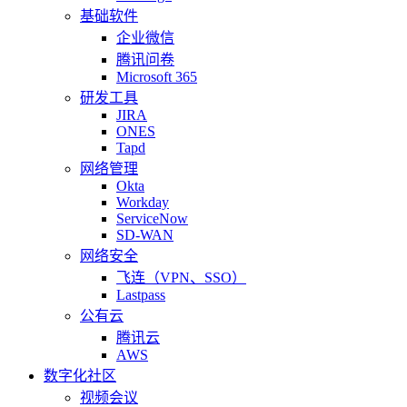
基础软件
企业微信
腾讯问卷
Microsoft 365
研发工具
JIRA
ONES
Tapd
网络管理
Okta
Workday
ServiceNow
SD-WAN
网络安全
飞连（VPN、SSO）
Lastpass
公有云
腾讯云
AWS
数字化社区
视频会议