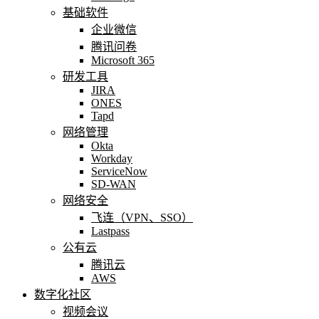
基础软件
企业微信
腾讯问卷
Microsoft 365
研发工具
JIRA
ONES
Tapd
网络管理
Okta
Workday
ServiceNow
SD-WAN
网络安全
飞连（VPN、SSO）
Lastpass
公有云
腾讯云
AWS
数字化社区
视频会议