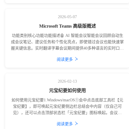
2026-05-07
Microsoft Teams 高级版概述
功能类别核心功能功能描述🤖 AI 智能会议智能会议回顾自动生
成会议笔记、建议任务和个性化亮点，即使错过会议也能快速掌
握关键信息。实时翻译字幕会议期间提供40多种语言的实时口语
翻译，打破语言障碍。智能呼
›
阅读更多
2026-02-13
元宝纪要如何使用
如何使用元宝纪要1.Windows/macOS①会中点击底部工具栏【元
宝纪要】，即可唤起元宝纪要侧边栏总结会中内容（仅自己可
见），还可以点击顶部状态栏「元宝纪要」图标唤起。会议概
览：概述当前会议内容，
›
阅读更多