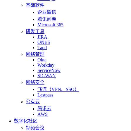
基础软件
企业微信
腾讯问卷
Microsoft 365
研发工具
JIRA
ONES
Tapd
网络管理
Okta
Workday
ServiceNow
SD-WAN
网络安全
飞连（VPN、SSO）
Lastpass
公有云
腾讯云
AWS
数字化社区
视频会议