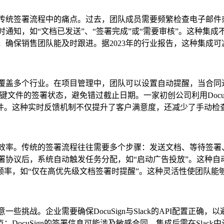
解决了传统签署流程中的痛点。过去，团队成员需要频繁检查电子邮件
实时通知，如“文档已发送”、“签署完成”或“需要审核”。这种
送提醒，确保销售团队能及时跟进。据2023年的行业报告，这种集
场景覆盖多个行业。在项目管理中，团队可以设置自动提醒，当合同进入特
件的签署状态，避免错过截止日期。一家初创公司利用DocuSig
件。这种实时反馈机制不仅提升了客户满意度，还减少了手动检
队协作的效率。传统的签署流程往往需要多个步骤：发送文档、等待签
客户签署协议后，系统自动触发任务分配，如“启动广告投放”。这种自
频率，如“仅在高优先级文档签署时提醒”。这种灵活性使团队能
需注意一些挑战。企业需要确保DocuSign与Slack的API配
cuSign的签署信息可能涉及敏感合同，集成后需在Slack中