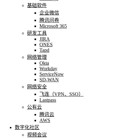
基础软件
企业微信
腾讯问卷
Microsoft 365
研发工具
JIRA
ONES
Tapd
网络管理
Okta
Workday
ServiceNow
SD-WAN
网络安全
飞连（VPN、SSO）
Lastpass
公有云
腾讯云
AWS
数字化社区
视频会议