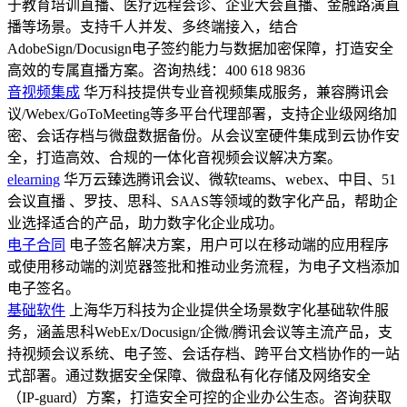
于教育培训直播、医疗远程会诊、企业大会直播、金融路演直
播等场景。支持千人并发、多终端接入，结合
AdobeSign/Docusign电子签约能力与数据加密保障，打造安全
高效的专属直播方案。咨询热线：400 618 9836
音视频集成
华万科技提供专业音视频集成服务，兼容腾讯会
议/Webex/GoToMeeting等多平台代理部署，支持企业级网络加
密、会话存档与微盘数据备份。从会议室硬件集成到云协作安
全，打造高效、合规的一体化音视频会议解决方案。
elearning
华万云臻选腾讯会议、微软teams、webex、中目、51
会议直播 、罗技、思科、SAAS等领域的数字化产品，帮助企
业选择适合的产品，助力数字化企业成功。
电子合同
电子签名解决方案，用户可以在移动端的应用程序
或使用移动端的浏览器签批和推动业务流程，为电子文档添加
电子签名。
基础软件
上海华万科技为企业提供全场景数字化基础软件服
务，涵盖思科WebEx/Docusign/企微/腾讯会议等主流产品，支
持视频会议系统、电子签、会话存档、跨平台文档协作的一站
式部署。通过数据安全保障、微盘私有化存储及网络安全
（IP-guard）方案，打造安全可控的企业办公生态。咨询获取