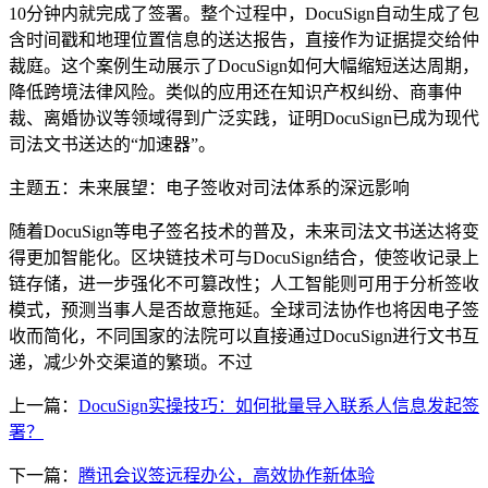
10分钟内就完成了签署。整个过程中，DocuSign自动生成了包
含时间戳和地理位置信息的送达报告，直接作为证据提交给仲
裁庭。这个案例生动展示了DocuSign如何大幅缩短送达周期，
降低跨境法律风险。类似的应用还在知识产权纠纷、商事仲
裁、离婚协议等领域得到广泛实践，证明DocuSign已成为现代
司法文书送达的“加速器”。
主题五：未来展望：电子签收对司法体系的深远影响
随着DocuSign等电子签名技术的普及，未来司法文书送达将变
得更加智能化。区块链技术可与DocuSign结合，使签收记录上
链存储，进一步强化不可篡改性；人工智能则可用于分析签收
模式，预测当事人是否故意拖延。全球司法协作也将因电子签
收而简化，不同国家的法院可以直接通过DocuSign进行文书互
递，减少外交渠道的繁琐。不过
上一篇：
DocuSign实操技巧：如何批量导入联系人信息发起签
署？
下一篇：
腾讯会议签远程办公，高效协作新体验