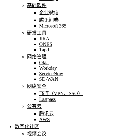
基础软件
企业微信
腾讯问卷
Microsoft 365
研发工具
JIRA
ONES
Tapd
网络管理
Okta
Workday
ServiceNow
SD-WAN
网络安全
飞连（VPN、SSO）
Lastpass
公有云
腾讯云
AWS
数字化社区
视频会议