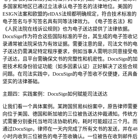
多国家和地区已通过立法承认电子签名的法律地位。美国的
ESIGN法案和欧盟的eIDAS法规都明确规定，符合技术标准的
电子签名与手写签名具有同等法律效力。《电子签名法》和
《人民法院在线诉讼规则》也为电子送达提供了法律依据。
DocuSign作为符合这些国际标准的平台，其生成的电子签收记
录通常被法院采信为有效证据。需要注意的是，司法文书的电
子送达仍需满足特定程序要求，例如当事人需明示同意接受电
子送达，且平台需确保文书的完整性和机密性。DocuSign的加
密技术和身份验证功能（如多因素认证）正好解决了这些合规
问题。在司法实践中，DocuSign的电子签收不仅便捷，还具备
坚实的法律基础。
主题四：实践案例：DocuSign如何赋能司法送达
让我们看一个具体案例。某跨国贸易纠纷案中，原告律师需要
向位于美国、德国和新加坡的三位被告送达仲裁通知。传统方
式需要分别委托当地司法协助机构，耗时可能超过三个月。而
通过DocuSign，律师在一天内完成了所有文书的发送，并在48
小时内收到三位被告的电子签收确认。一位被告在收到邮件后