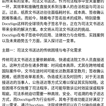
前所未有的变革。司法文书送达，作为司法程序中至关重要的
一环，其效率和准确性直接关系到当事人的合法权益与司法公
正。过去，纸质文书送达往往面临耗时长、成本高、签收确认
困难等痛点。而如今，随着电子签名技术的成熟，特别是像
DocuSign这样的全球领先电子签名平台，正在为司法文书送达
带来全新的解决方案。本文将从司法文书送达的挑战、
DocuSign在电子签收中的应用、法律效力与合规性、实践案例
以及未来趋势五个方面，深入探讨这一变革。
主题一：司法文书送达的传统困境与电子化需求
传统司法文书送达主要依赖邮政、快递或法院工作人员直接送
达。这种方式存在诸多弊端：时间成本高昂，尤其在跨地域或
国际案件中，文书在途时间可能长达数周甚至数月；签收确认
困难，纸质签收单易丢失、伪造或无法及时回传；对于无法直
接送达的当事人，公告送达等方式又难以保证其实际知晓。这
些困境不仅拖慢了司法程序，还可能导致诉讼时效延误或程序
瑕疵。司法系统迫切需要一种高效、安全、可追溯的电子送达
方式，而DocuSign作为行业标杆，其电子签收功能正好满足了
这一需求。通过DocuSign，法院或律师可以在几分钟内将电子