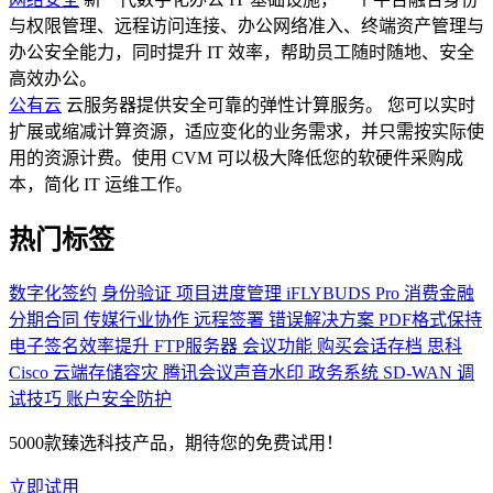
与权限管理、远程访问连接、办公网络准入、终端资产管理与
办公安全能力，同时提升 IT 效率，帮助员工随时随地、安全
高效办公。
公有云
云服务器提供安全可靠的弹性计算服务。 您可以实时
扩展或缩减计算资源，适应变化的业务需求，并只需按实际使
用的资源计费。使用 CVM 可以极大降低您的软硬件采购成
本，简化 IT 运维工作。
热门标签
数字化签约
身份验证
项目进度管理
iFLYBUDS Pro
消费金融
分期合同
传媒行业协作
远程签署
错误解决方案
PDF格式保持
电子签名效率提升
FTP服务器
会议功能
购买会话存档
思科
Cisco
云端存储容灾
腾讯会议声音水印
政务系统
SD-WAN
调
试技巧
账户安全防护
5000款臻选科技产品，期待您的免费试用！
立即试用