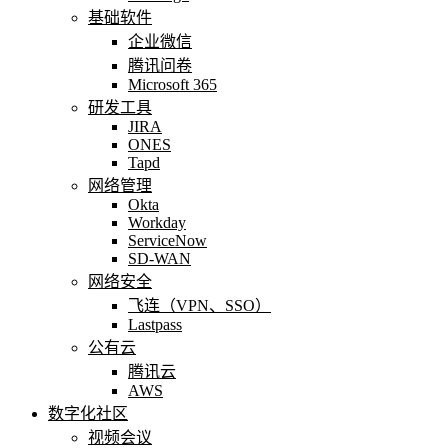
基础软件
企业微信
腾讯问卷
Microsoft 365
研发工具
JIRA
ONES
Tapd
网络管理
Okta
Workday
ServiceNow
SD-WAN
网络安全
飞连（VPN、SSO）
Lastpass
公有云
腾讯云
AWS
数字化社区
视频会议