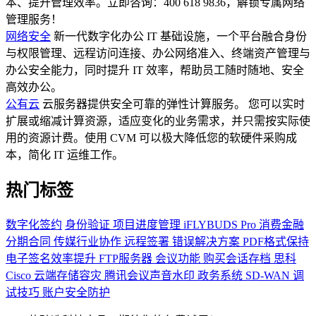
本、提升管理效率。立即咨询：400 618 9836，解锁专属网络
管理服务！
网络安全
新一代数字化办公 IT 基础设施，一个平台融合身份
与权限管理、远程访问连接、办公网络准入、终端资产管理与
办公安全能力，同时提升 IT 效率，帮助员工随时随地、安全
高效办公。
公有云
云服务器提供安全可靠的弹性计算服务。 您可以实时
扩展或缩减计算资源，适应变化的业务需求，并只需按实际使
用的资源计费。使用 CVM 可以极大降低您的软硬件采购成
本，简化 IT 运维工作。
热门标签
数字化签约
身份验证
项目进度管理
iFLYBUDS Pro
消费金融
分期合同
传媒行业协作
远程签署
错误解决方案
PDF格式保持
电子签名效率提升
FTP服务器
会议功能
购买会话存档
思科
Cisco
云端存储容灾
腾讯会议声音水印
政务系统
SD-WAN
调
试技巧
账户安全防护