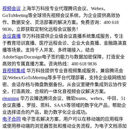
视频会议
上海华万科技专业代理腾讯会议、Webex、
GoToMeeting等全球领先视频会议系统，为企业提供高效协
作、数据安全、灵活部署的解决方案。免费咨询：400 618
9836，立即获取定制化远程会议服务！
会议直播
华万科技提供企业级会议直播系统集成服务，专注
于教育培训直播、医疗远程会诊、企业大会直播、金融路演直
播等场景。支持千人并发、多终端接入，结合
AdobeSign/Docusign电子签约能力与数据加密保障，打造安全
高效的专属直播方案。咨询热线：400 618 9836
音视频集成
华万科技提供专业音视频集成服务，兼容腾讯会
议/Webex/GoToMeeting等多平台代理部署，支持企业级网络加
密、会话存档与微盘数据备份。从会议室硬件集成到云协作安
全，打造高效、合规的一体化音视频会议解决方案。
elearning
华万云臻选腾讯会议、微软teams、webex、中目、51
会议直播 、罗技、思科、SAAS等领域的数字化产品，帮助企
业选择适合的产品，助力数字化企业成功。
电子合同
电子签名解决方案，用户可以在移动端的应用程序
或使用移动端的浏览器签批和推动业务流程，为电子文档添加