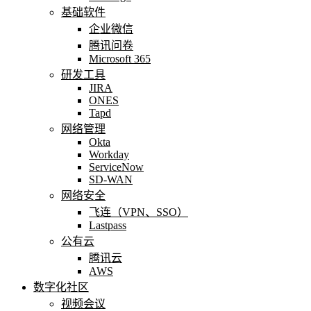
基础软件
企业微信
腾讯问卷
Microsoft 365
研发工具
JIRA
ONES
Tapd
网络管理
Okta
Workday
ServiceNow
SD-WAN
网络安全
飞连（VPN、SSO）
Lastpass
公有云
腾讯云
AWS
数字化社区
视频会议