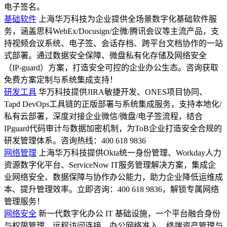
电子签名。
基础软件
上海华万科技为企业提供全场景数字化基础软件服
务，涵盖思科WebEx/Docusign/企微/腾讯会议等主流产品，支
持视频会议系统、电子签、会话存档、跨平台文档协作的一站
式部署。通过数据安全保障、微盘私有化存储及网络安全
（IP-guard）方案，打造安全可控的企业办公生态。咨询获取
免费方案定制与系统集成支持！
研发工具
华万科技提供JIRA敏捷开发、ONES项目协同、
Tapd DevOps工具链的正版部署与系统集成服务，支持本地化/
私有云部署，深度对接企业微信/微盘/电子签流程，结合
IPguard代码审计与数据加密机制，为ToB企业打造安全合规的
研发管理体系。咨询热线：400 618 9836
网络管理
上海华万科技提供Okta统一身份管理、Workday人力
资源数字化平台、ServiceNow IT服务管理解决方案，集成企
业网络安全、数据保障与协作办公能力，助力企业降低运维成
本、提升管理效率。立即咨询：400 618 9836，解锁专属网络
管理服务！
网络安全
新一代数字化办公 IT 基础设施，一个平台融合身份
与权限管理、远程访问连接、办公网络准入、终端资产管理与