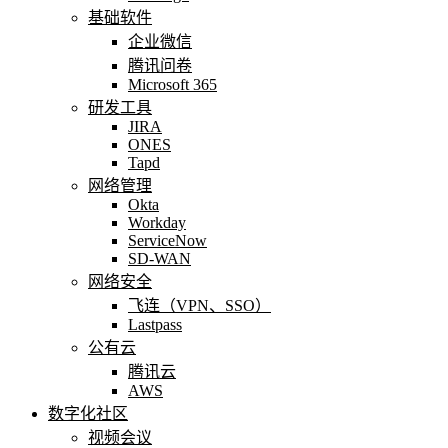
基础软件
企业微信
腾讯问卷
Microsoft 365
研发工具
JIRA
ONES
Tapd
网络管理
Okta
Workday
ServiceNow
SD-WAN
网络安全
飞连（VPN、SSO）
Lastpass
公有云
腾讯云
AWS
数字化社区
视频会议