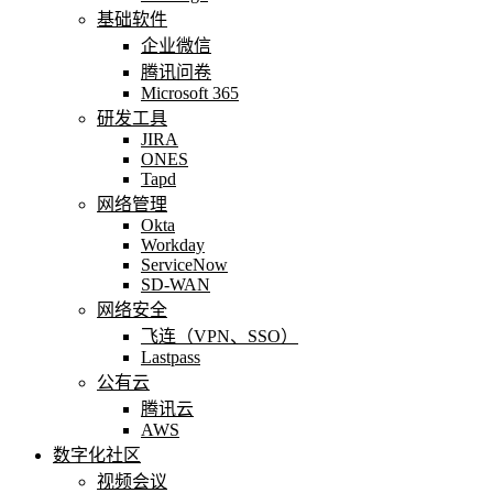
基础软件
企业微信
腾讯问卷
Microsoft 365
研发工具
JIRA
ONES
Tapd
网络管理
Okta
Workday
ServiceNow
SD-WAN
网络安全
飞连（VPN、SSO）
Lastpass
公有云
腾讯云
AWS
数字化社区
视频会议