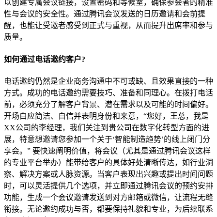
以创建专属会议链接，设置密码和等候室，确保参会者的精准
性与会议的安全性。通过腾讯会议发送的日历邀请和会前提
醒，也能让受邀者感受到正式与重视，从而提升出席率和参与
质量。
如何通过电话邀约客户?
电话邀约仍然是企业商务沟通中不可或缺、且效果直接的一种
方式。成功的电话邀约需要技巧、准备和同理心。在拨打电话
前，必须充分了解客户背景、潜在需求以及可能的时间偏好。
开场白应简洁、自信并表明身份和来意，“您好，王总，我是
XX公司的李经理，我们关注到贵公司在数字化转型方面的进
展，特意想邀请您参加一个关于‘智能制造趋势’的线上闭门分
享会。” 要快速阐明价值，将会议（尤其是通过腾讯会议这样
的专业平台举办）能带给客户的具体好处清晰传达，如行业洞
察、解决方案或人脉资源。当客户表现出兴趣或提出时间问题
时，可以灵活提供几个选项，并立即通过腾讯会议的预约安排
功能，生成一个会议邀请发送到对方邮箱或微信，让流程无缝
衔接。无论邀约成功与否，都要保持礼貌和专业，为后续联系