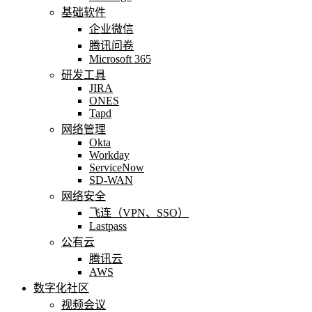
基础软件
企业微信
腾讯问卷
Microsoft 365
研发工具
JIRA
ONES
Tapd
网络管理
Okta
Workday
ServiceNow
SD-WAN
网络安全
飞连（VPN、SSO）
Lastpass
公有云
腾讯云
AWS
数字化社区
视频会议